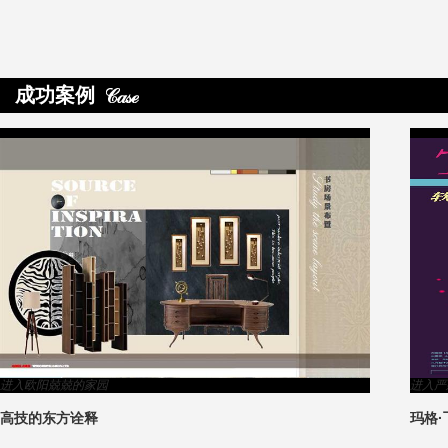
成功案例
>
严建中的家园
进入周巧的
格·飞鸟集秒摆成果欣赏
幸福时光