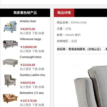
商家最热销产品
商品详情
Amelia chair
商品名称：
Emma chair
元素：
沙发
￥61975.00
加入预算
下载
收藏
材质：
weave 梭织
Villeneuve large .
供销地区：
全国
￥126660.00
供应商：香港皇朝家私（价格认证），联系电话：
加入预算
下载
收藏
Connaught stool
￥31416.00
加入预算
下载
收藏
Sunday Ladies cha.
￥60475.00
加入预算
下载
收藏
Belvedere 2.5 sea.
￥107170.00
加入预算
下载
收藏