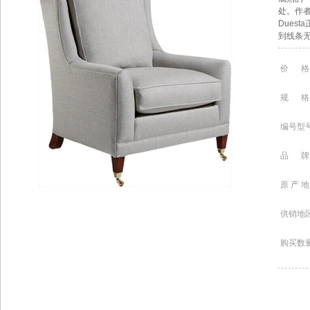
处。作
Dues
到线条
价 格
规 格
编号型
品 牌
原 产 地
供销地
购买数