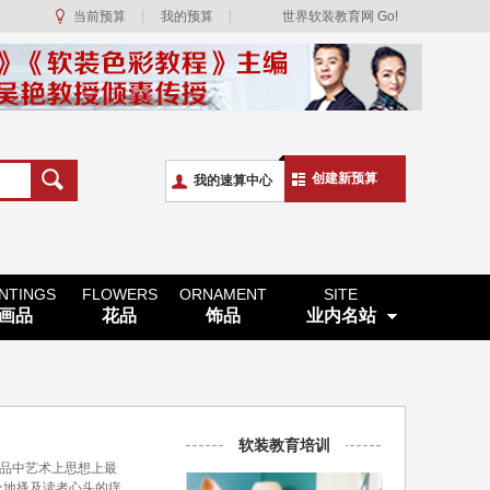
当前预算
我的预算
世界软装教育网 Go!
创建新预算
我的速算中心
INTINGS
FLOWERS
ORNAMENT
SITE
画品
花品
饰品
业内名站
软装教育培训
作品中艺术上思想上最
处地搔及读者心头的痒