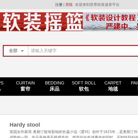
注册
|
登陆
欢迎来到世界软装速算平台
PS
CURTAIN
BEDDING
SOFT ROLL
CARPET
PA
具
窗帘
床品
软包
地毯
Hardy stool
英国女作家简·奥斯汀较有影响的长篇小说《爱玛》创作于1815年，是奥斯汀
成熟的一部。作品风格毫不矫揉造作，然而却在叙述事件的同时，不时恰到好