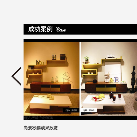
成功案例
>
进入严建中的家园
尚景秒摆成果欣赏