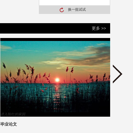
换一批试试
更多 >>
进入陈红的家园
进入丁
毕业论文
陪伴