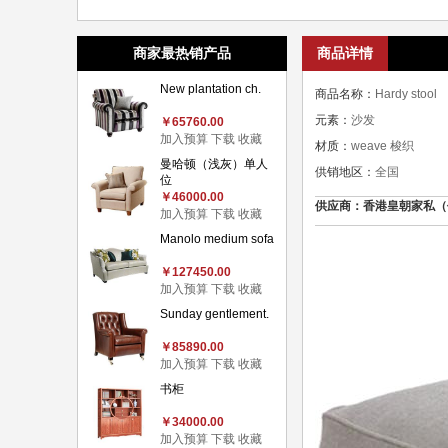
商家最热销产品
商品详情
New plantation ch.
商品名称：
Hardy stool
元素：
沙发
￥65760.00
加入预算
下载
收藏
材质：
weave 梭织
曼哈顿（浅灰）单人
供销地区：
全国
位
￥46000.00
供应商：香港皇朝家私（价格认
加入预算
下载
收藏
Manolo medium sofa
￥127450.00
加入预算
下载
收藏
Sunday gentlement.
￥85890.00
加入预算
下载
收藏
书柜
￥34000.00
加入预算
下载
收藏