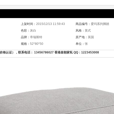
上架时间：
2015/12/13 11:59:43
商品编号：
爱玛系列脚踏
色彩：
灰白
风格：
英式
品牌：
帝瑞斯特
原产地：
英国
规格：
52*80*50
单位：
张
证），联系电话： 13456786027 香港皇朝家私 QQ：1223453008