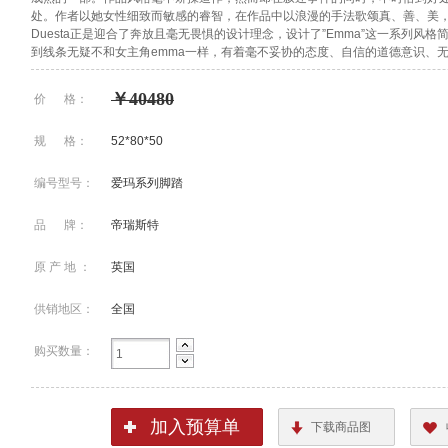
处。作者以她女性细致而敏感的睿智，在作品中以浪漫的手法歌颂真、善、美
Duesta正是迎合了奔放且毫无畏惧的设计理念，设计了”Emma”这一系列风
到线条无疑不和女主角emma一样，有着毫不妥协的态度、自信的道德意识、
￥40480
价 格：
规 格：
52*80*50
编号型号：
爱玛系列脚踏
品 牌：
帝瑞斯特
原 产 地 ：
英国
供销地区：
全国
购买数量：
加入预算单
下载商品图