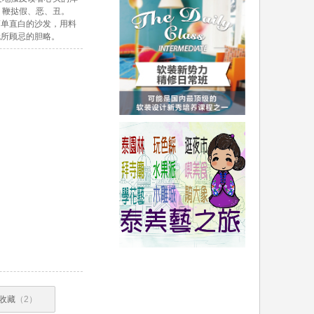
，鞭挞假、恶、丑。
格简单直白的沙发，用料
无所顾忌的胆略。
收藏
（2）