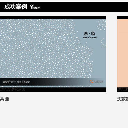
成功案例
>
进入封 妍的家园
进入沈
巢.趣
沈莎
3
1
2
4
5