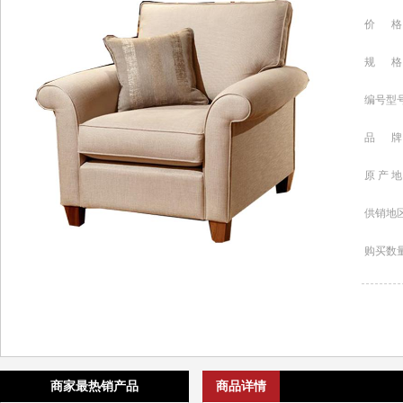
价 格
规 格
编号型
品 牌
原 产 地
供销地
购买数
商家最热销产品
商品详情