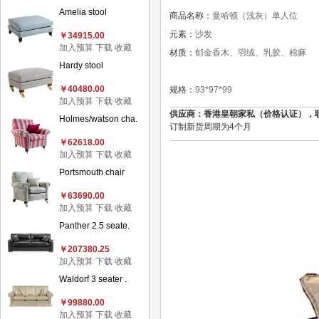
Amelia stool
商品名称：
曼哈顿（浅灰）单人位
元素：
沙发
￥34915.00
加入预算
下载
收藏
材质：
郁金香木、羽绒、乳胶、棉麻
Hardy stool
￥40480.00
规格：
93*97*99
加入预算
下载
收藏
供应商：香港皇朝家私（价格认证），联系电话：
Holmes/watson cha.
订制新货周期为4个月
￥62618.00
加入预算
下载
收藏
Portsmouth chair
￥63690.00
加入预算
下载
收藏
Panther 2.5 seate.
￥207380.25
加入预算
下载
收藏
Waldorf 3 seater .
￥99880.00
加入预算
下载
收藏