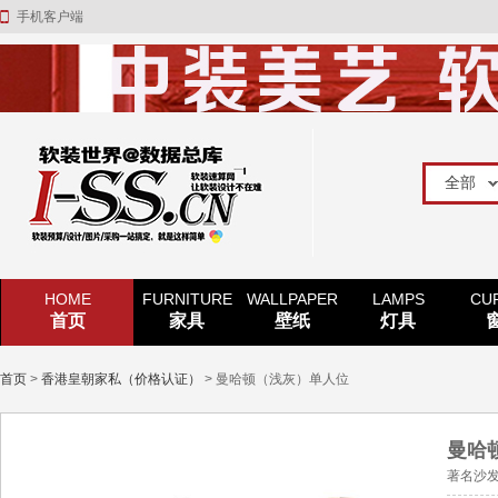
手机客户端
HOME
FURNITURE
WALLPAPER
LAMPS
CU
首页
家具
壁纸
灯具
首页
>
香港皇朝家私（价格认证）
> 曼哈顿（浅灰）单人位
曼哈
著名沙发