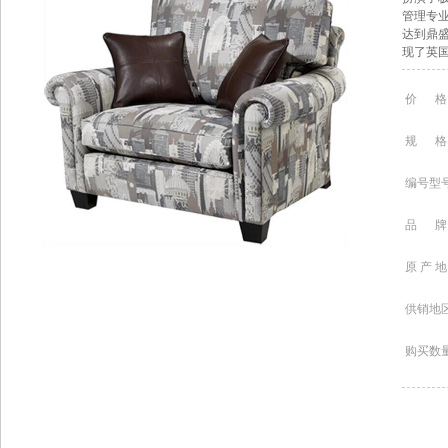
管理专
达到鼎盛
现了英
价 格
规 格
编号型
品 牌
原 产 地
供销地
购买数