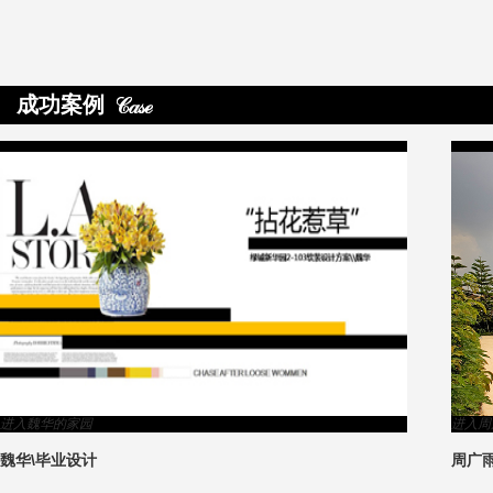
成功案例
>
进入魏华的家园
进入周
魏华\毕业设计
周广