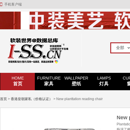
手机客户端
HOME
FURNITURE
WALLPAPER
LAMPS
CU
首页
家具
壁纸
灯具
首页
>
香港皇朝家私（价格认证）
> New planttation reading chair
New p
Plan
扮演了