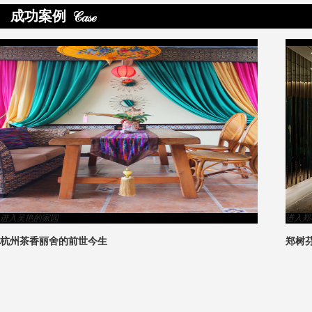
成功案例
>
进入吴艳的家园
进入郑
杭州茶香丽舍的前世今生
郑树
2
1
3
4
5