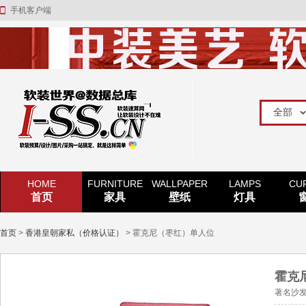
手机客户端
HOME
FURNITURE
WALLPAPER
LAMPS
CU
首页
家具
壁纸
灯具
首页
>
香港皇朝家私（价格认证）
> 霍克尼（枣红）单人位
霍克
著名沙发