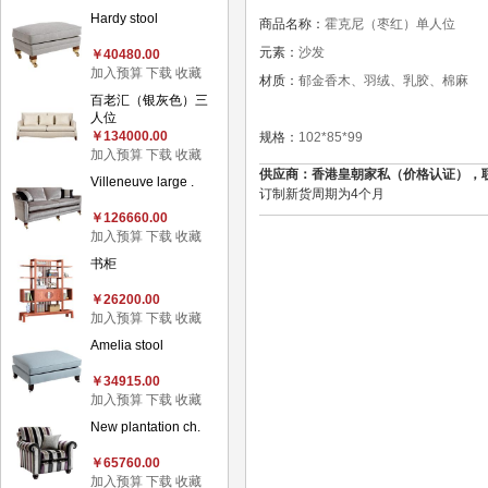
Hardy stool
商品名称：
霍克尼（枣红）单人位
元素：
沙发
￥40480.00
加入预算
下载
收藏
材质：
郁金香木、羽绒、乳胶、棉麻
百老汇（银灰色）三
人位
￥134000.00
规格：
102*85*99
加入预算
下载
收藏
供应商：香港皇朝家私（价格认证），联系电话：
Villeneuve large .
订制新货周期为4个月
￥126660.00
加入预算
下载
收藏
书柜
￥26200.00
加入预算
下载
收藏
Amelia stool
￥34915.00
加入预算
下载
收藏
New plantation ch.
￥65760.00
加入预算
下载
收藏