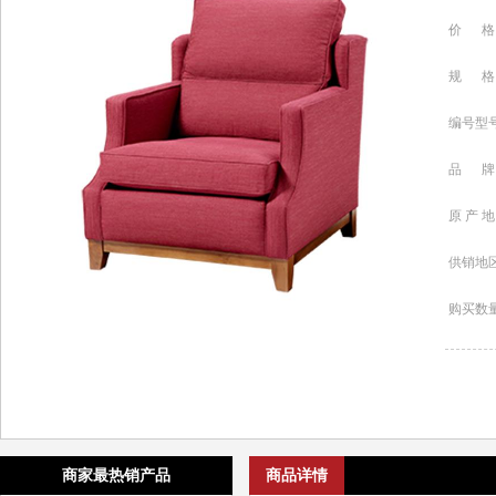
价 格
规 格
编号型
品 牌
原 产 地
供销地
购买数
商家最热销产品
商品详情