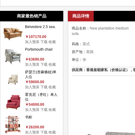
商家最热销产品
商品详情
Belvedere 2.5 sea.
商品名称：
New plantation medium
sofa
￥107170.00
加入预算
下载
收藏
风格：
英式
Portsmouth chair
原产地：
英国
￥63690.00
单位：
张
加入预算
下载
收藏
供应商：香港皇朝家私（价格认证），联系电话：
萨瑟兰(杏麻條紋)单
人位
￥59000.00
加入预算
下载
收藏
霍克尼（枣红）单人
位
￥54000.00
加入预算
下载
收藏
书柜
￥26200.00
加入预算
下载
收藏