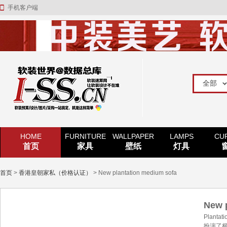
手机客户端
HOME
FURNITURE
WALLPAPER
LAMPS
CU
首页
家具
壁纸
灯具
首页
>
香港皇朝家私（价格认证）
> New plantation medium sofa
New 
Plan
扮演了