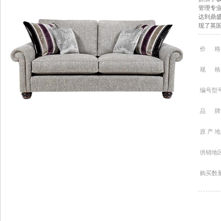
管理专
达到鼎盛
现了英
价 格
规 格
编号型
品 牌
原 产 地
供销地
购买数