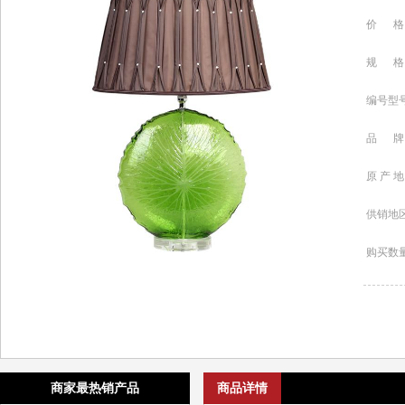
价 格
规 格
编号型
品 牌
原 产 地
供销地
购买数
商家最热销产品
商品详情