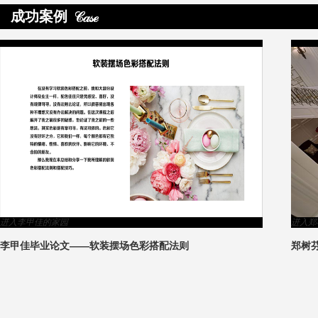
成功案例
>
进入李甲佳的家园
进入郑
李甲佳毕业论文——软装摆场色彩搭配法则
郑树
2
1
3
4
5