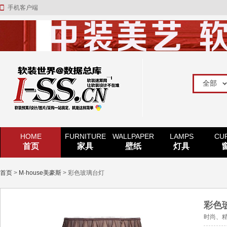
手机客户端
HOME
FURNITURE
WALLPAPER
LAMPS
CU
首页
家具
壁纸
灯具
首页
>
M·house美豪斯
> 彩色玻璃台灯
彩色
时尚、