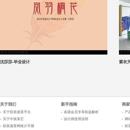
>
进入沈莎莎的家园
进入严
沈莎莎-毕业设计
紫衣
5
1
2
3
4
关于我们
新手指南
商家
关于软装速算平台
各级会员专享权益解析
产
关于中装美艺
设计师使用说明
网
软装速算网推介手册
软