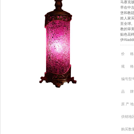
马赛克
早在中
堡和教
姓人家
至全球
教的审美
贴色花
伊Aladd
价 格
规 格
编号型
品 牌
原 产 地
供销地
购买数