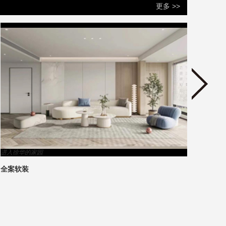
更多 >>
进入徐华的家园
进入洪
全案软装
洪怡