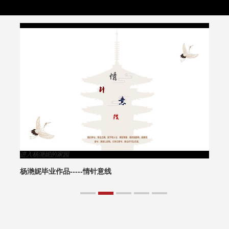
进入杨滟妮的家园
杨滟妮毕业作品-----情针意线