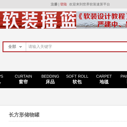
注册
|
登陆
欢迎来到世界软装速算平台
PS
CURTAIN
BEDDING
SOFT ROLL
CARPET
PA
具
窗帘
床品
软包
地毯
长方形储物罐