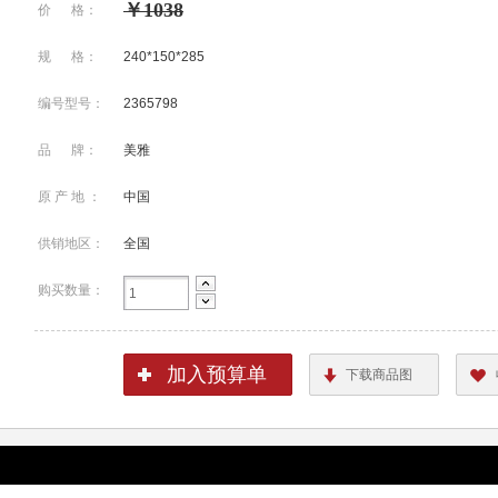
￥1038
价 格：
规 格：
240*150*285
编号型号：
2365798
品 牌：
美雅
原 产 地 ：
中国
供销地区：
全国
购买数量：
加入预算单
下载商品图