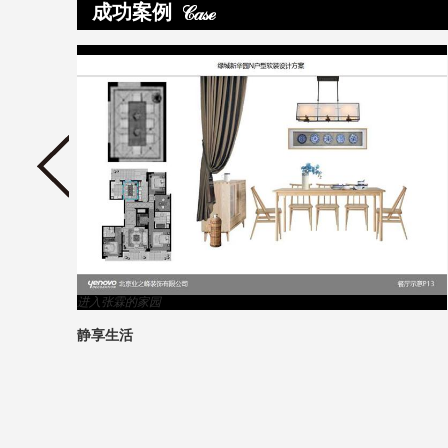
成功案例
>
进入张霖的家园
静享生活
2
1
3
4
5