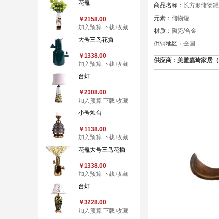
花瓶
商品名称：
长方形储物罐
元素：
储物罐
￥2158.00
加入预算
下载
收藏
材质：
陶瓷/合金
大号三鸟花插
供销地区：
全国
￥1338.00
供应商：美雅嘉琦家居（价格认
加入预算
下载
收藏
台灯
￥2008.00
加入预算
下载
收藏
小号烛台
￥1138.00
加入预算
下载
收藏
花瓶大号三鸟花插
￥1338.00
加入预算
下载
收藏
台灯
￥3228.00
加入预算
下载
收藏