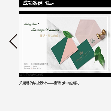
成功案例
>
进入关锡琳的家园
关锡琳的毕业设计——童话·梦中的婚礼
4
1
2
3
5