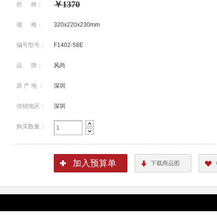
￥1370
价 格：
规 格：
320x220x230mm
编号型号：
F1402-58E
品 牌：
风尚
原 产 地 ：
深圳
供销地区：
深圳
购买数量：
加入预算单
下载商品图