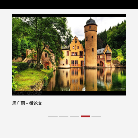
进入周广雨的家园
周广雨－微论文