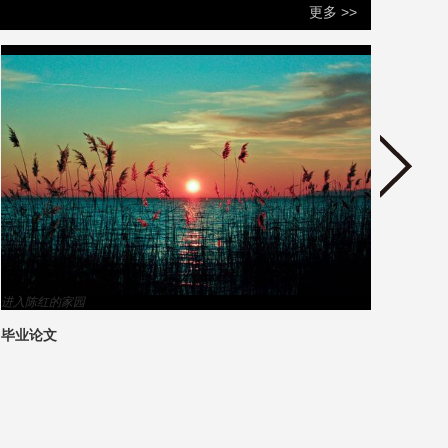
更多 >>
进入陈红的家园
进入郑
毕业论文
郑树