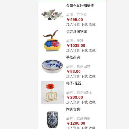
金属创意纽扣壁挂
品牌：可立特
￥499.00
加入预算
下载
收藏
长方形储物罐
品牌：美雅
￥1038.00
加入预算
下载
收藏
手绘茶碗
品牌：蓦然回首
￥83.00
加入预算
下载
收藏
格子-花器
品牌：自然家Na.
￥200.00
加入预算
下载
收藏
陶瓷古凳
品牌：德昌陶瓷
￥1200.00
加入预算
下载
收藏