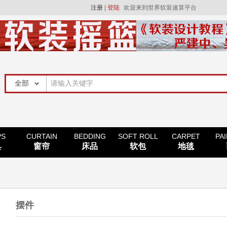
注册
|
登陆
欢迎来到世界软装速算平台
PS
CURTAIN
BEDDING
SOFT ROLL
CARPET
PA
具
窗帘
床品
软包
地毯
摆件